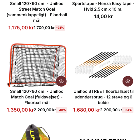
Small 120x90 cm. - Unihoc
Sportstape - Henza Easy tape -
Street Match Goal
Hvid 2,5 cm x 10 m.
(sammenklappeligt) - Floorball
14,00 kr
mål
1.175,00 kr
1.700,00 kr
-31%
Small 120x90 cm. - Unihoc
Unihoc STREET floorballsæt til
Match Goal (fuldsvejset) -
udendørsbrug - 12 stave og 6
Floorball mål
bolde
1.350,00 kr
1.680,00 kr
2.200,00 kr
2.200,00 kr
-39%
-24%