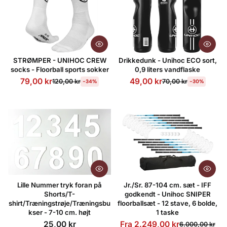
STRØMPER - UNIHOC CREW
Drikkedunk - Unihoc ECO sort,
socks - Floorball sports sokker
0,9 liters vandflaske
79,00 kr
49,00 kr
120,00 kr
70,00 kr
-34%
-30%
Lille Nummer tryk foran på
Jr./Sr. 87-104 cm. sæt - IFF
Shorts/T-
godkendt - Unihoc SNIPER
shirt/Træningstrøje/Træningsbu
floorballsæt - 12 stave, 6 bolde,
kser - 7-10 cm. højt
1 taske
25,00 kr
Fra 2.249,00 kr
6.000,00 kr