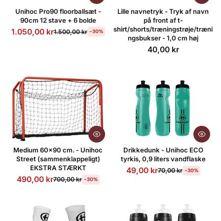
Alfabetisk, Å-A
Unihoc Pro90 floorballsæt -
Lille navnetryk - Tryk af navn
90cm 12 stave + 6 bolde
på front af t-
Pris, lav til høj
shirt/shorts/træningstrøje/træni
1.050,00 kr
1.500,00 kr
-30%
ngsbukser - 1,0 cm høj
Pris, høj til lav
40,00 kr
Dato, ældre til nyere
Dato, nyere til ældre
Medium 60x90 cm. - Unihoc
Drikkedunk - Unihoc ECO
Street (sammenklappeligt)
tyrkis, 0,9 liters vandflaske
EKSTRA STÆRKT
49,00 kr
70,00 kr
-30%
490,00 kr
700,00 kr
-30%