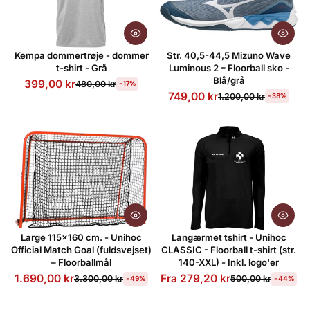
Kempa dommertrøje - dommer
Str. 40,5-44,5 Mizuno Wave
t-shirt - Grå
Luminous 2 – Floorball sko -
Blå/grå
399,00 kr
480,00 kr
-17%
749,00 kr
1.200,00 kr
-38%
Large 115x160 cm. - Unihoc
Langærmet tshirt - Unihoc
Official Match Goal (fuldsvejset)
CLASSIC - Floorball t-shirt (str.
– Floorballmål
140-XXL) - Inkl. logo'er
1.690,00 kr
Fra 279,20 kr
3.300,00 kr
500,00 kr
-49%
-44%