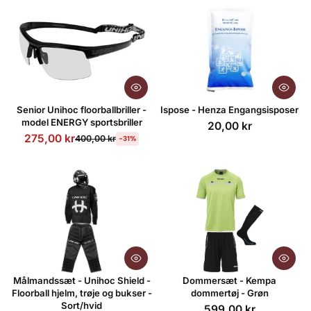
Senior Unihoc floorballbriller -
Ispose - Henza Engangsisposer
model ENERGY sportsbriller
20,00 kr
275,00 kr
400,00 kr
-31%
Målmandssæt - Unihoc Shield -
Dommersæt - Kempa
Floorball hjelm, trøje og bukser -
dommertøj - Grøn
Sort/hvid
599,00 kr