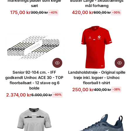
markerings plader som kegle
Buster Large - Skudtrænings
sæt
mål forhæng
175,00 kr
420,00 kr
300,00 kr
600,00 kr
-42%
-30%
Senior 92-104 cm. - IFF
Landsholdstrøje - Original spille
godkendt Unihoc ACE 30 - TOP
trøje inkl. logoer - Unihoc
floorballsæt - 12 stave og 6
floorball t-shirt
bolde
250,00 kr
400,00 kr
-38%
2.374,00 kr
6.000,00 kr
-60%