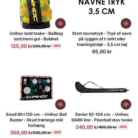
Unihoc bold taske - Ballbag
Stort navnetryk - Tryk af navn
sort/neon gul - Boldnet
på ryggen af t-shirt eller
træningstrøje - 3,5 cm høj
125,00 kr
200,00 kr
-38%
65,00 kr
Small 90x120 cm. - Unihoc Ball
Senior 92-104 cm. - Unihoc
Buster - Skud trænings mål
DARK line - Floorball stav taske
forhæng
240,00 kr
400,00 kr
-40%
350,00 kr
500,00 kr
-30%