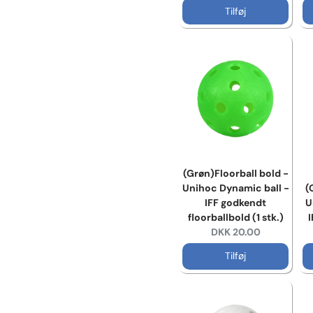
Tilføj
(Grøn)Floorball bold -
Unihoc Dynamic ball -
(
IFF godkendt
U
floorballbold (1 stk.)
I
Current price:
DKK 20.00
Tilføj