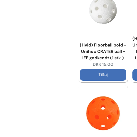
(H
(Hvid) Floorball bold -
Un
Unihoc CRATER ball -
IFF godkendt (1 stk.)
f
Current price:
DKK 15.00
Tilføj