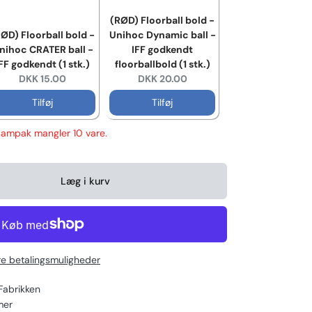
(RØD) Floorball bold -
ØD) Floorball bold -
Unihoc Dynamic ball -
nihoc CRATER ball -
IFF godkendt
FF godkendt (1 stk.)
floorballbold (1 stk.)
Current price:
Current price:
DKK 15.00
DKK 20.00
Tilføj
Tilføj
sampak mangler 10 vare.
Læg i kurv
re betalingsmuligheder
 Fabrikken
mer