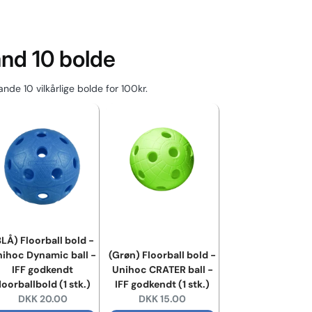
and 10 bolde
nde 10 vilkårlige bolde for 100kr.
BLÅ) Floorball bold -
ihoc Dynamic ball -
(Grøn) Floorball bold -
IFF godkendt
Unihoc CRATER ball -
loorballbold (1 stk.)
IFF godkendt (1 stk.)
Current price:
Current price:
DKK 20.00
DKK 15.00