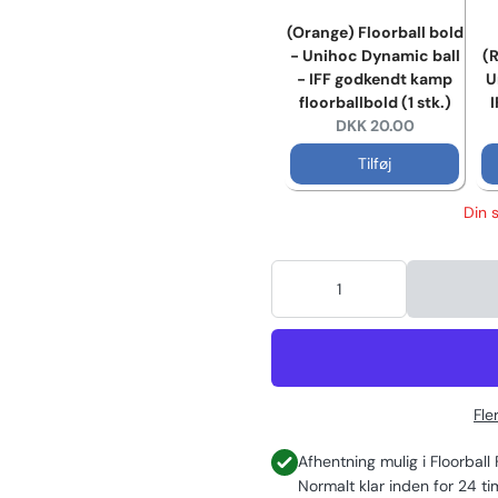
(Orange) Floorball bold
- Unihoc Dynamic ball
(R
- IFF godkendt kamp
U
floorballbold (1 stk.)
I
Current price:
DKK 20.00
Tilføj
Din 
Fle
Afhentning mulig i
Floorball
Normalt klar inden for 24 ti