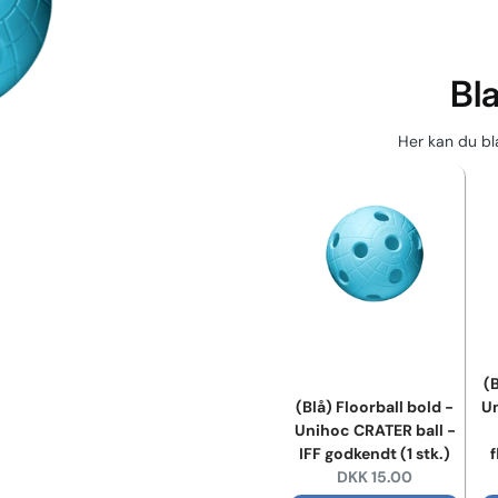
Bl
Her kan du bla
(
(Blå) Floorball bold -
Un
Unihoc CRATER ball -
IFF godkendt (1 stk.)
f
Current price:
DKK 15.00