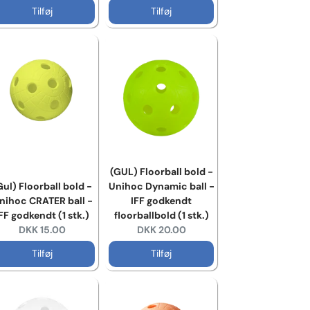
Tilføj
Tilføj
(GUL) Floorball bold -
Gul) Floorball bold -
Unihoc Dynamic ball -
nihoc CRATER ball -
IFF godkendt
FF godkendt (1 stk.)
floorballbold (1 stk.)
Current price:
Current price:
DKK 15.00
DKK 20.00
Tilføj
Tilføj