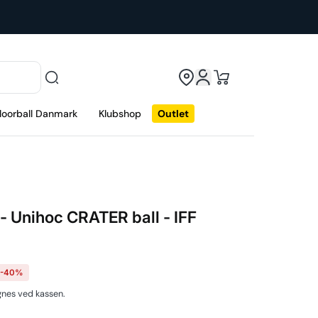
loorball Danmark
Klubshop
Outlet
d - Unihoc CRATER ball - IFF
-40%
nes ved kassen.