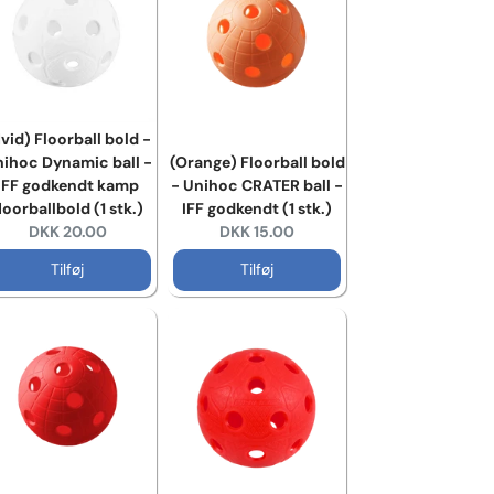
vid) Floorball bold -
ihoc Dynamic ball -
(Orange) Floorball bold
IFF godkendt kamp
- Unihoc CRATER ball -
loorballbold (1 stk.)
IFF godkendt (1 stk.)
Current price:
Current price:
DKK 20.00
DKK 15.00
Tilføj
Tilføj