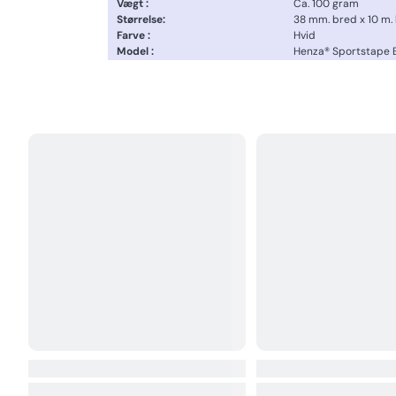
Vægt :
Ca. 100 gram
Størrelse:
38 mm. bred x 10 m. 
Farve :
Hvid
Model :
Henza® Sportstape