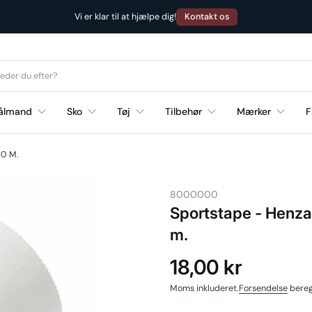
Kontakt os
Vi er klar til at hjælpe dig!
ålmand
Sko
Tøj
Tilbehør
Mærker
F
10 M.
8000000
Sportstape - Henza
m.
18,00 kr
Moms inkluderet.
Forsendelse
bereg