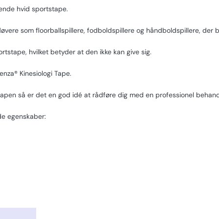
ende hvid sportstape.
vere som floorballspillere, fodboldspillere og håndboldspillere, der 
tstape, hvilket betyder at den ikke kan give sig.
enza® Kinesiologi Tape.
tapen så er det en god idé at rådføre dig med en professionel behand
de egenskaber: